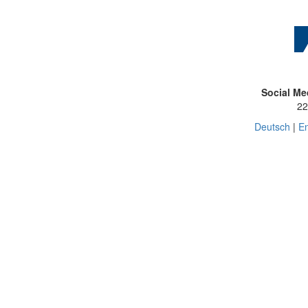
Social Me
22
Deutsch
|
En